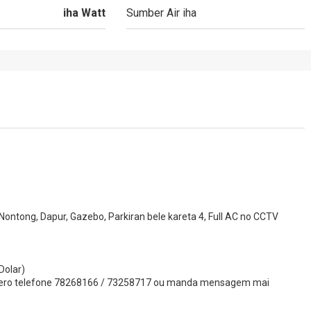
iha Watt
Sumber Air iha
la Nontong, Dapur, Gazebo, Parkiran bele kareta 4, Full AC no CCTV
Dolar)
 numero telefone 78268166 / 73258717 ou manda mensagem mai