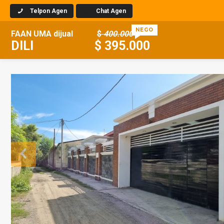
Telpon Agen
Chat Agen
NEGO
FAAN
UMA
dijual
$
400.000
DILI
$
395.000