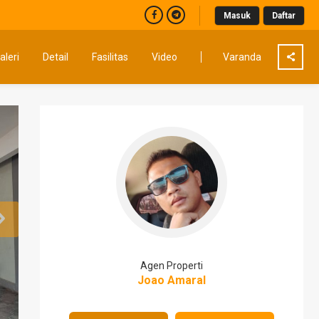
Masuk
Daftar
aleri
Detail
Fasilitas
Video
Varanda
Agen Properti
Joao Amaral