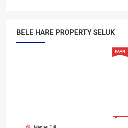
BELE HARE PROPERTY SELUK
AN
FAAN
NEGO
0
Manleu Dili