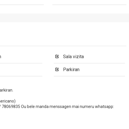
n
Sala vizita
Parkiran
arkiran.
mericano)
34 / 78069835 Ou bele manda menssagen mai numeru whatsapp: