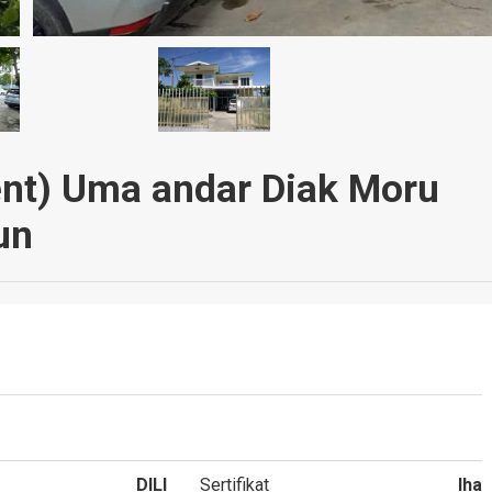
ent) Uma andar Diak Moru
un
DILI
Sertifikat
Iha