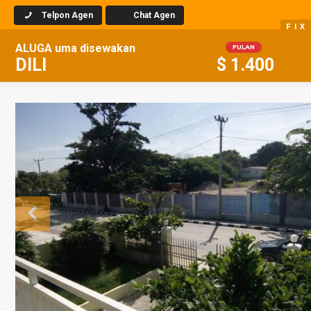
Telpon Agen
Chat Agen
F I X
ALUGA
uma
disewakan
FULAN
DILI
$
1.400