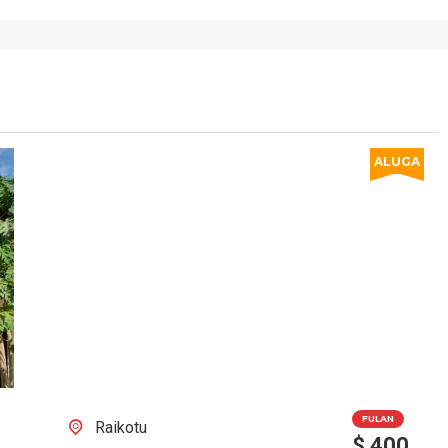
ALUGA
FULAN
Raikotu
$
400