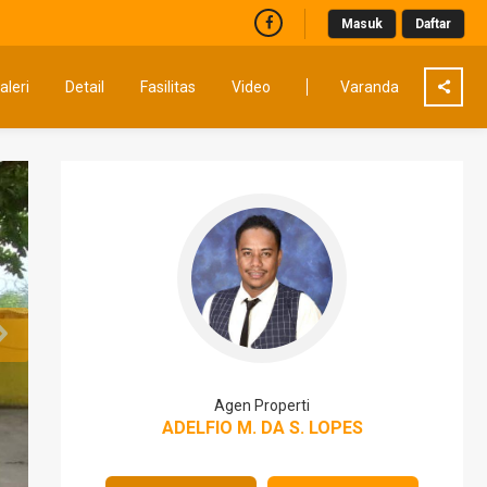
Masuk
Daftar
aleri
Detail
Fasilitas
Video
Varanda
Agen Properti
ADELFIO M. DA S. LOPES